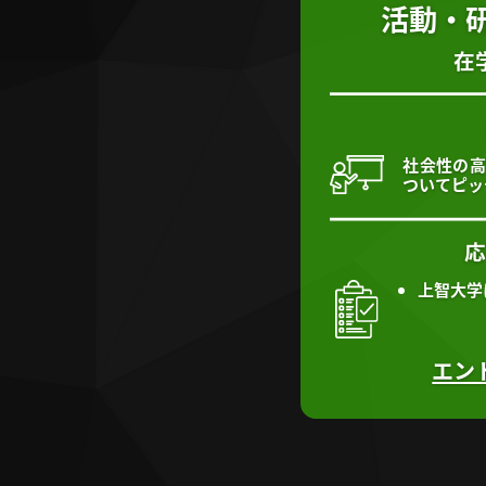
活動・
在
社会性の高
ついてピッ
上智大学
エン