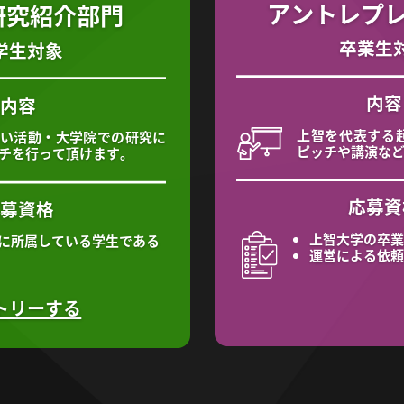
アントレプ
研究紹介部門
卒業生
学生対象
内容
内容
上智を代表する
い活動・大学院での研究に
ピッチや講演な
チを行って頂けます。
応募資
応募資格
上智大学の卒業
に所属している学生である
運営による依頼
トリーする